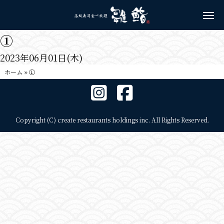
①
2023年06月01日(木)
ホーム
»
①
Copyright (C) create restaurants holdings inc. All Rights Reserved.