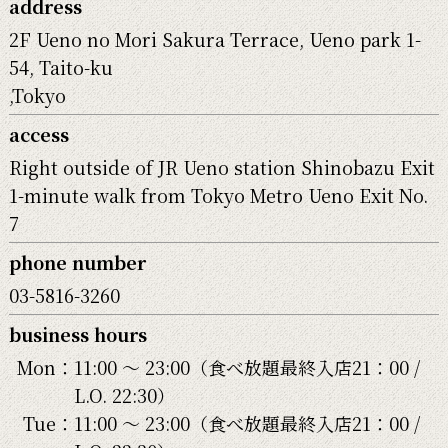
address
2F Ueno no Mori Sakura Terrace, Ueno park 1-
54, Taito-ku
,Tokyo
access
Right outside of JR Ueno station Shinobazu Exit
1-minute walk from Tokyo Metro Ueno Exit No.
7
phone number
03-5816-3260
business hours
Mon：
11:00 〜 23:00（食べ放題最終入店21：00 /
L.O. 22:30）
Tue：
11:00 〜 23:00（食べ放題最終入店21：00 /