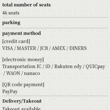
total number of seats
46 seats
parking
payment method
[credit card]
VISA
MASTER
JCB
AMEX
DINERS
[electronic money]
Transportation IC
iD
Rakuten edy
QUICpay
WAON
nanaco
[QR code payment]
PayPay
Delivery/Takeout
Takeout available