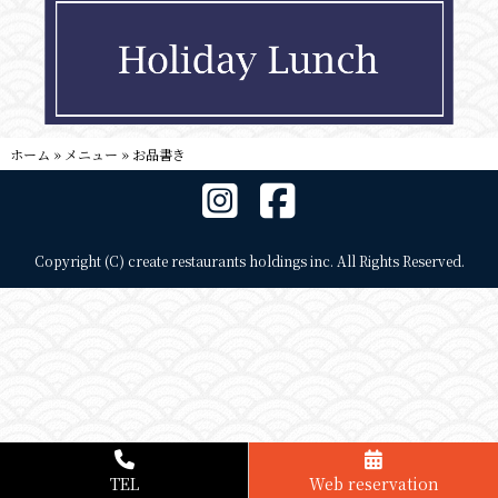
ホーム
»
メニュー
»
お品書き
Copyright (C) create restaurants holdings inc. All Rights Reserved.
TEL
Web reservation