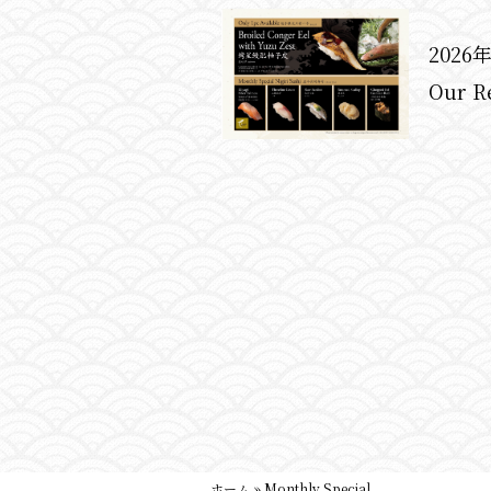
2026
Our R
ホーム
»
Monthly Special