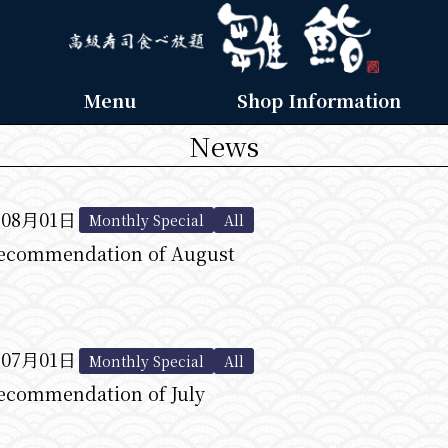
Menu
Shop Information
News
年08月01日
Monthly Special
All
ecommendation of August
年07月01日
Monthly Special
All
ecommendation of July