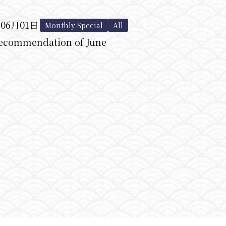
年06月01日
Monthly Special
All
ecommendation of June