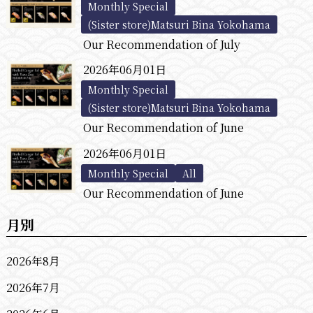
Monthly Special
(Sister store)Matsuri Bina Yokohama
Our Recommendation of July
2026年06月01日
Monthly Special
(Sister store)Matsuri Bina Yokohama
Our Recommendation of June
2026年06月01日
Monthly Special
All
Our Recommendation of June
月別
2026年8月
2026年7月