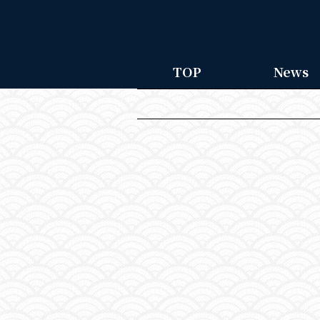
TOP
News